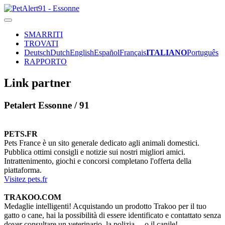
SMARRITI
TROVATI
Deutsch
Dutch
English
Español
Français
ITALIANO
Português
RAPPORTO
Link partner
Petalert Essonne / 91
PETS.FR
Pets France è un sito generale dedicato agli animali domestici.
Pubblica ottimi consigli e notizie sui nostri migliori amici.
Intrattenimento, giochi e concorsi completano l'offerta della
piattaforma.
Visitez pets.fr
TRAKOO.COM
Medaglie intelligenti! Acquistando un prodotto Trakoo per il tuo
gatto o cane, hai la possibilità di essere identificato e contattato senza
dover consultare un veterinario, la polizia ... o il canile!